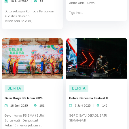
16 April 2026
19
Alam Alas Purwo!
Data sebagai Kompas Perbaikan
​Tiga har...
Kualitas Sekolah
Tepat hari Selasa, 1...
BERITA
BERITA
Gelar Karya P5 tahun 2025
Gelora Ganesma Festival X
18 Juni 2025
181
7 Juni 2025
146
Gelar Karya P5 SMA (SLUA)
GGF X: SATU DEKADE, SATU
Saraswati 1 Denpasar!
SEMANGAT!
Kelas 10 menunjukkan s...