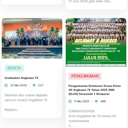
07 Juni 2025 jadi saksi mer...
BERITA
PENGUMUMAN
Graduation Angkatan 76
15 Mei 2025
217
Pengumuman Kelulusan Siswa Kelas
XII Angkatan 76 Tahun 2025 SMA
(SLUA) Saraswati 1 Denpasar
Selamat dan sukses kepada
seluruh siswa/i Angkatan 76
5 Mei 2025
488
Perjalan...
CONGRATULATION
SLUA angkatan ke-76 mana nih
suaranyaaaa
S...