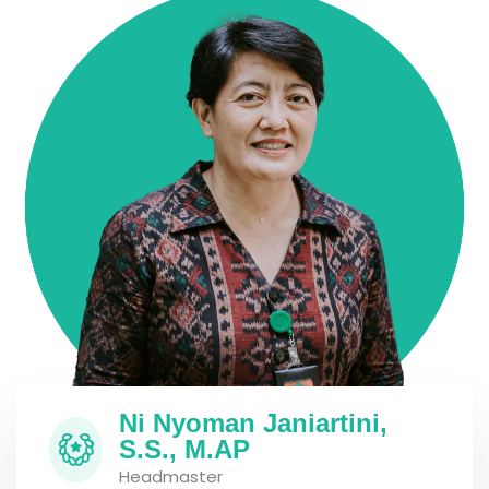
Ni Nyoman Janiartini,
S.S., M.AP
Headmaster